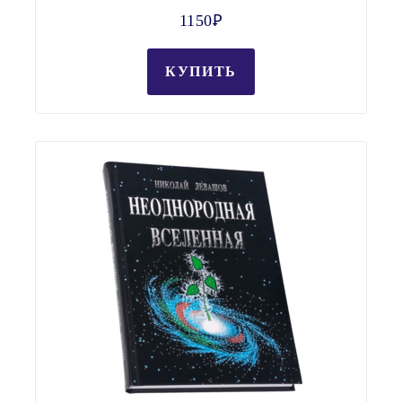
1150Ꝑ
КУПИТЬ